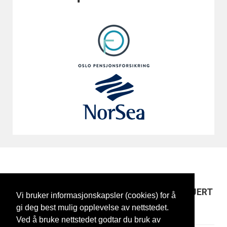
FG EIENDOM
EN TILSTEDEVÆRENDE, SYNLIG OG ENGASJERT
Vi bruker informasjonskapsler (cookies) for å
EIENDOMSUTVIKLER
gi deg best mulig opplevelse av nettstedet.
Ved å bruke nettstedet godtar du bruk av