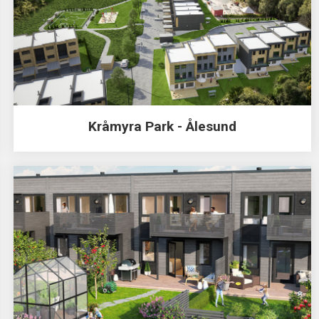
Kråmyra Park - Ålesund